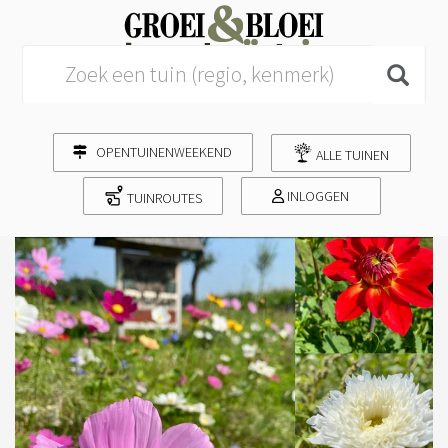
Search for:
OPENTUINENWEEKEND
ALLE TUINEN
INLOGGEN
TUINROUTES