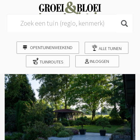
Search for:
OPENTUINENWEEKEND
ALLE TUINEN
INLOGGEN
TUINROUTES