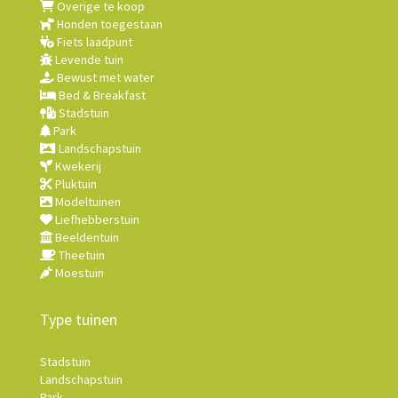
Overige te koop
Honden toegestaan
Fiets laadpunt
Levende tuin
Bewust met water
Bed & Breakfast
Stadstuin
Park
Landschapstuin
Kwekerij
Pluktuin
Modeltuinen
Liefhebberstuin
Beeldentuin
Theetuin
Moestuin
Type tuinen
Stadstuin
Landschapstuin
Park