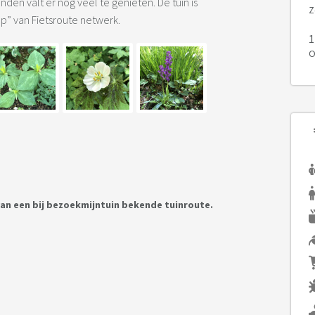
den valt er nog veel te genieten. De tuin is
Z
” van Fietsroute netwerk.
1
O
an een bij bezoekmijntuin bekende tuinroute.