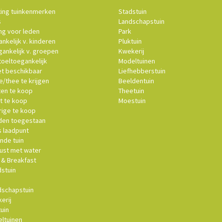
ting tuinkenmerken
Stadstuin
s
Landschapstuin
ng voor leden
Park
nkelijk v. kinderen
Pluktuin
ankelijk v. groepen
Kwekerij
oeltoegankelijk
Modeltuinen
et beschikbaar
Liefhebberstuin
e/thee te krijgen
Beeldentuin
ten te koop
Theetuin
t te koop
Moestuin
ige te koop
en toegestaan
s laadpunt
nde tuin
st met water
& Breakfast
stuin
schapstuin
erij
uin
ltuinen