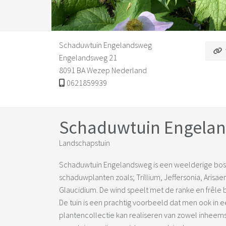
Schaduwtuin Engelandsweg
Engelandsweg 21
8091 BA Wezep Nederland
0621859939
Schaduwtuin Engela
Landschapstuin
Schaduwtuin Engelandsweg is een weelderige bos
schaduwplanten zoals; Trillium, Jeffersonia, Aris
Glaucidium. De wind speelt met de ranke en frêle
De tuin is een prachtig voorbeeld dat men ook in 
plantencollectie kan realiseren van zowel inheemse