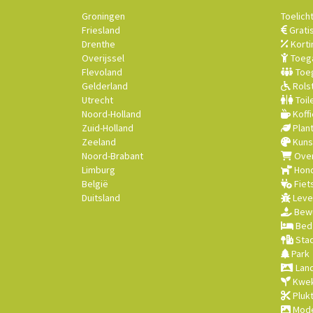
Groningen
Toelich
Friesland
Grati
Drenthe
Korti
Overijssel
Toega
Flevoland
Toeg
Gelderland
Rolst
Utrecht
Toil
Noord-Holland
Koffi
Zuid-Holland
Plan
Zeeland
Kuns
Noord-Brabant
Over
Limburg
Hond
België
Fiet
Duitsland
Leve
Bewu
Bed 
Stad
Park
Land
Kwek
Plukt
Mode