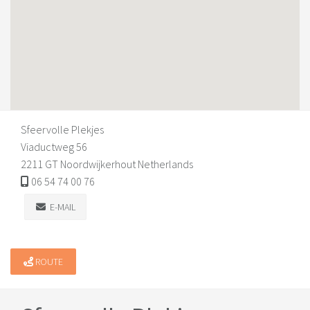
Sfeervolle Plekjes
Viaductweg 56
2211 GT Noordwijkerhout Netherlands
06 54 74 00 76
E-MAIL
ROUTE