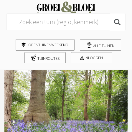
Search for:
OPENTUINENWEEKEND
ALLE TUINEN
INLOGGEN
TUINROUTES