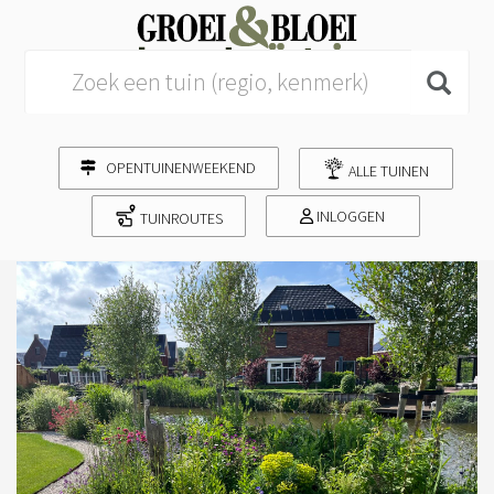
Search for:
OPENTUINENWEEKEND
ALLE TUINEN
INLOGGEN
TUINROUTES