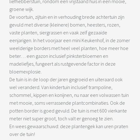
liefhebberstuin, rondom een vrijstaand huis in een mooie,
groene wijk.
De voortuin, zijtuin en in verhouding brede achtertuin zijn
gevuld met diverse (kleinere) bomen, heesters, rozen,
vaste planten, siergrassen en vaak zelf gezaaide
eenjarigen. In het voorjaar een mini Keukenhof, in de zomer
weelderige borders met heel veel planten, hoe meer hoe
beter… een gazon inclusief pinksterbloemen en
madeliefjes, fungeert als rustgevende factor in deze
bloemexplosie.
De tuin is in de loop der jaren gegroeid en uiteraard ook
wel veranderd. Van kindertuin inclusief trampoline,
schommel, kippen en konijnen, nu naar een volwassen tuin
met mooie, soms verrassende plantcombinaties. Ook de
potten border is goed gevuld. De tuin is met 600 vierkante
meter niet super groot, toch valt er genoeg te zien.
En wees gewaarschuwd: deze plantengek kan uren praten
over de tuin!