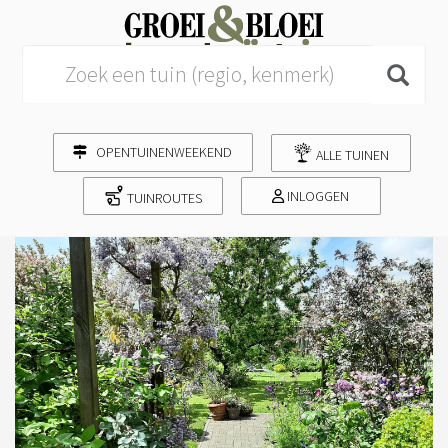
Search for:
OPENTUINENWEEKEND
ALLE TUINEN
INLOGGEN
TUINROUTES