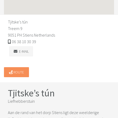
Tjitske’s tún
Treem 9
9051 PH Stiens Netherlands
06 38 10 30 39
E-MAIL
ROUTE
Tjitske’s tún
Liefhebberstuin
Aan de rand van het dorp Stiens ligt deze weelderige