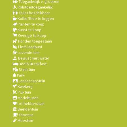
Toegankelijk v. groepen
Rolstoeltoegankelijk
Toilet beschikbaar
Koffie/thee te krijgen
Planten te koop
Kunst te koop
Overige te koop
Honden toegestaan
Fiets laadpunt
Levende tuin
Bewust met water
Bed & Breakfast
Stadstuin
Park
Landschapstuin
Kwekerij
Pluktuin
Modeltuinen
Liefhebberstuin
Beeldentuin
Theetuin
Moestuin