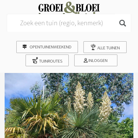
Search for:
OPENTUINENWEEKEND
ALLE TUINEN
INLOGGEN
TUINROUTES