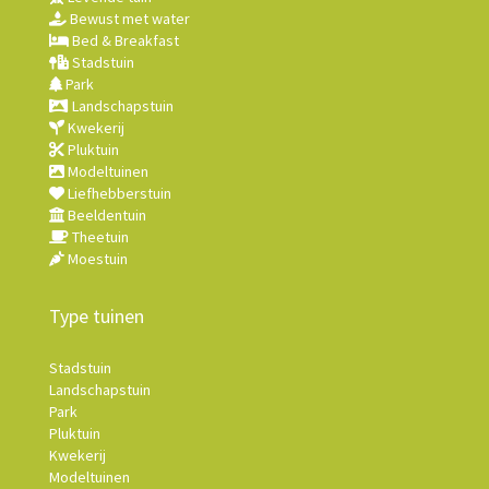
Bewust met water
Bed & Breakfast
Stadstuin
Park
Landschapstuin
Kwekerij
Pluktuin
Modeltuinen
Liefhebberstuin
Beeldentuin
Theetuin
Moestuin
Type tuinen
Stadstuin
Landschapstuin
Park
Pluktuin
Kwekerij
Modeltuinen