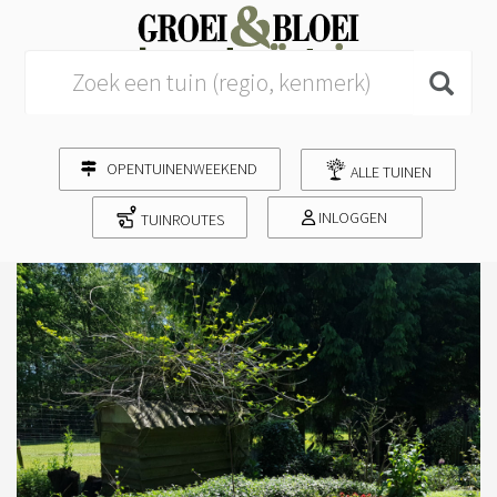
Search for:
OPENTUINENWEEKEND
ALLE TUINEN
INLOGGEN
TUINROUTES