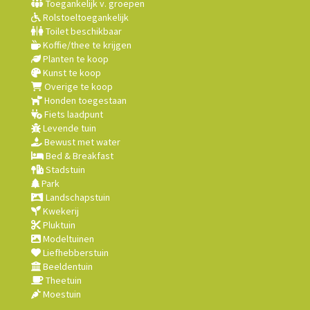
Toegankelijk v. groepen
Rolstoeltoegankelijk
Toilet beschikbaar
Koffie/thee te krijgen
Planten te koop
Kunst te koop
Overige te koop
Honden toegestaan
Fiets laadpunt
Levende tuin
Bewust met water
Bed & Breakfast
Stadstuin
Park
Landschapstuin
Kwekerij
Pluktuin
Modeltuinen
Liefhebberstuin
Beeldentuin
Theetuin
Moestuin