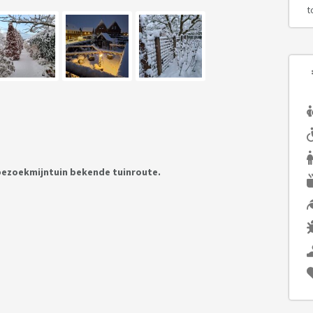
t
j bezoekmijntuin bekende tuinroute.