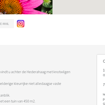
E-MAIL
O
1
d vindt u achter de Hederahaag met knotwilgen
O
eelderige kleurrijke niet alledaagse vaste
7
I
anblik.
p
 met een tuin van 450 m2.
G