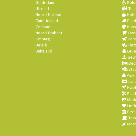
Gelderland
Rolst
Utrecht
Toil
Noord-Holland
Koffi
Zuid-Holland
Plan
Zeeland
Kuns
Noord-Brabant
Over
Limburg
Hond
België
Fiet
Duitsland
Leve
Bewu
Bed 
Stad
Park
Land
Kwek
Plukt
Mode
Lief
Beel
Thee
Moes