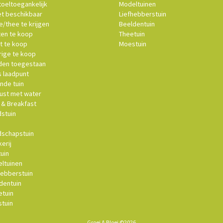
oeltoegankelijk
Modeltuinen
et beschikbaar
Liefhebberstuin
e/thee te krijgen
Beeldentuin
ten te koop
Theetuin
t te koop
Moestuin
ige te koop
en toegestaan
s laadpunt
nde tuin
st met water
& Breakfast
stuin
schapstuin
erij
uin
ltuinen
hebberstuin
dentuin
tuin
tuin
Groei & Bloei ©2026