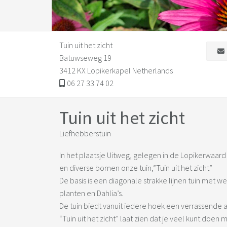
Tuin uit het zicht
Batuwseweg 19
3412 KX Lopikerkapel Netherlands
06 27 33 74 02
Tuin uit het zicht
Liefhebberstuin
In het plaatsje Uitweg, gelegen in de Lopikerwaar
en diverse bomen onze tuin,”Tuin uit het zicht”
De basis is een diagonale strakke lijnen tuin met w
planten en Dahlia’s.
De tuin biedt vanuit iedere hoek een verrassende a
“Tuin uit het zicht” laat zien dat je veel kunt doen