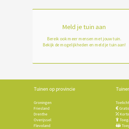
Meld je tuin aan
Bereik ook meer mensen met jouw tuin.
Bekijk de mogelijkheden en meld je tuin aan!
Tuinen op provincie
Tuine
Groningen
Toelich
Friesland
Grati
Drenthe
Korti
Overijssel
Toega
Flevoland
Toeg