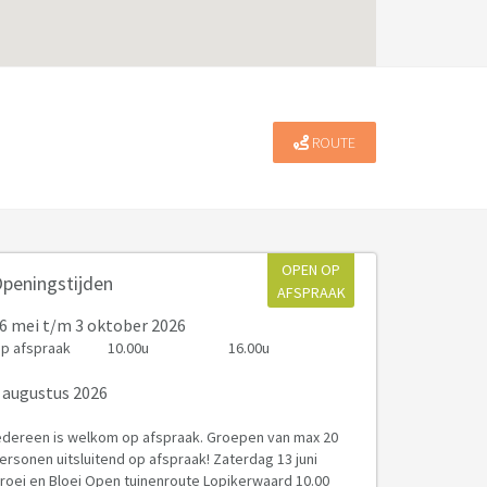
ROUTE
OPEN OP
peningstijden
AFSPRAAK
6 mei
t/m 3 oktober 2026
p afspraak
10.00u
16.00u
 augustus 2026
edereen is welkom op afspraak. Groepen van max 20
ersonen uitsluitend op afspraak! Zaterdag 13 juni
roei en Bloei Open tuinenroute Lopikerwaard 10.00