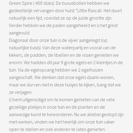
Green Spire ( 400 stuks). De buxusbollen hebben we
gedeeltelijk vervangen door hulst “Little Rascall. Het duurt
natuurlijk een tijd, voordat ze op de juiste grootte zijn.
Verder hebben we de paden aangeheeld en is het grind
aangevuld.
Diagonaal door onze tuin is de vijver aangelegd (op
natuurlijke basis). Van deze waterpartij en vooral van de
kikkers, de padden, de libellen en de vissen genieten we
enorm. We hadden dit jaar 9 grote egels en 2 kleintjes in de
tuin. Via de egelopvang hebben we 2 egelhuizen
aangeschaft. We denken dat onze egels daarin wonen,
maar we durven niet in deze huisjes te kijken, bang dat we
ze verjagen.
U bent uitgenodigd om te komen genieten van de vele
gezellige plekjes in onze tuin en de planten en de
aanwezige kunst te bewonderen. Nu we allebei gestopt zijn
met werken, vinden we het heerlijk om onze tuin vaker
open te stellen en ook anderen te laten genieten