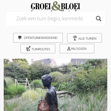
Search for:
OPENTUINENWEEKEND
ALLE TUINEN
INLOGGEN
TUINROUTES