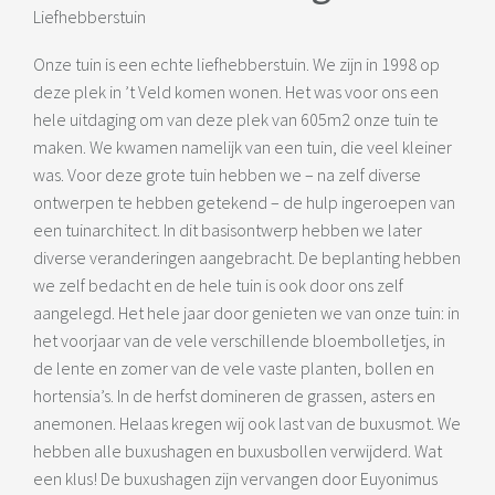
Liefhebberstuin
Onze tuin is een echte liefhebberstuin. We zijn in 1998 op
deze plek in ’t Veld komen wonen. Het was voor ons een
hele uitdaging om van deze plek van 605m2 onze tuin te
maken. We kwamen namelijk van een tuin, die veel kleiner
was. Voor deze grote tuin hebben we – na zelf diverse
ontwerpen te hebben getekend – de hulp ingeroepen van
een tuinarchitect. In dit basisontwerp hebben we later
diverse veranderingen aangebracht. De beplanting hebben
we zelf bedacht en de hele tuin is ook door ons zelf
aangelegd. Het hele jaar door genieten we van onze tuin: in
het voorjaar van de vele verschillende bloembolletjes, in
de lente en zomer van de vele vaste planten, bollen en
hortensia’s. In de herfst domineren de grassen, asters en
anemonen. Helaas kregen wij ook last van de buxusmot. We
hebben alle buxushagen en buxusbollen verwijderd. Wat
een klus! De buxushagen zijn vervangen door Euyonimus