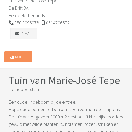
Tuin van Marie-José Tepe
De Drift 3A
Eelde Netherlands
050 3096078
0614706572
E-MAIL
ROUTE
Tuin van Marie-José Tepe
Liefhebberstuin
Een oude lindeboom bij de entree.
Hoge oude bomen en beukenhagen vormen de tuingrens.
De tuin van ongeveer 1000 m2 bestaat uit kleurrijke borders
gevuld met wilde planten, tuinplanten, rozen, struiken en
bomen die samen gedijen in voornamelijk vochtige grond.