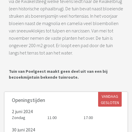
via de Kwakelsteeg welke tevens leidt naar de Kwakelbrug
(een historische ophaalbrug). De tuin bevat naast bloeiende
struiken als boerenjasmijn veel hortensias. In het voorjaar
bloeien naast de magnolia en camelia veel bloembollen
van sneeuwklokjes tot tulpen en narcissen. Van mei tot
november nemen de vaste planten het over. De tuin is
ongeveer 200 m2 groot. Er loopt een pad door de tuin
langs het terras tot aan het water.
Tuin van Poelgeest maakt geen deel uit van een bij
bezoekmijntuin bekende tuinroute.
VANDAAG
Openingstijden
GESLOTEN
2 juni 2024
Zondag
11.00
17.00
30 juni 2024