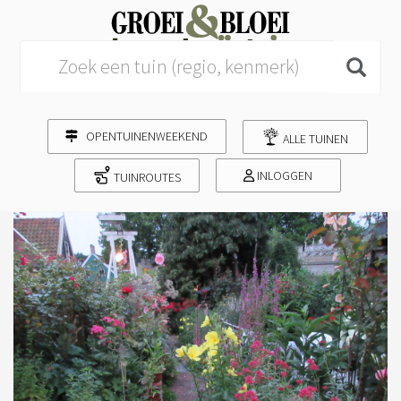
Search for:
OPENTUINENWEEKEND
ALLE TUINEN
INLOGGEN
TUINROUTES