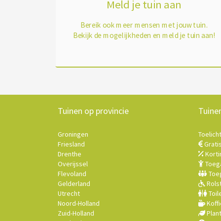
Meld je tuin aan
Bereik ook meer mensen met jouw tuin.
Bekijk de mogelijkheden en meld je tuin aan!
Tuinen op provincie
Tuine
Groningen
Toelich
Friesland
Grati
Drenthe
Korti
Overijssel
Toega
Flevoland
Toeg
Gelderland
Rolst
Utrecht
Toil
Noord-Holland
Koffi
Zuid-Holland
Plan