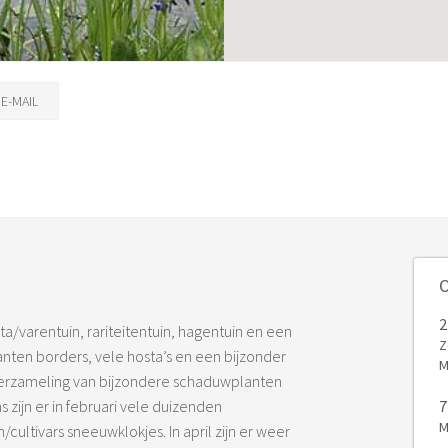
E-MAIL
O
2
a/varentuin, rariteitentuin, hagentuin en een
Z
lanten borders, vele hosta’s en een bijzonder
M
erzameling van bijzondere schaduwplanten
zijn er in februari vele duizenden
7
M
ultivars sneeuwklokjes. In april zijn er weer