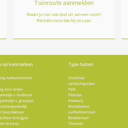
Tuinroute aanmelden
Maakt je tuin ook deel uit van een route?
Meld die route dan bij ons aan.
n op kenmerken
Type tuinen
ting tuinkenmerken
Stadstuin
s
Landschapstuin
ng voor leden
Park
nkelijk v. kinderen
Pluktuin
ankelijk v. groepen
Kwekerij
oeltoegankelijk
Modeltuinen
et beschikbaar
Liefhebberstuin
e/thee te krijgen
Beeldentuin
ten te koop
Theetuin