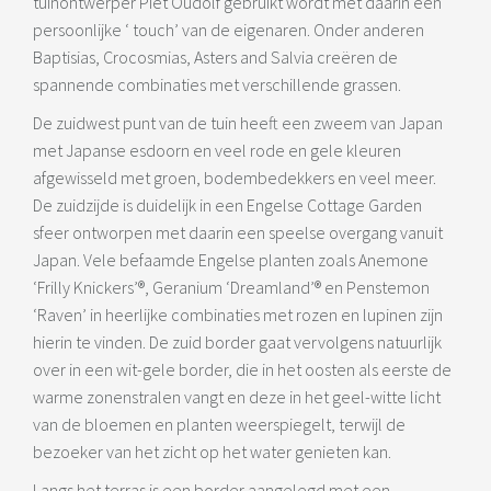
tuinontwerper Piet Oudolf gebruikt wordt met daarin een
persoonlijke ‘ touch’ van de eigenaren. Onder anderen
Baptisias, Crocosmias, Asters and Salvia creëren de
spannende combinaties met verschillende grassen.
De zuidwest punt van de tuin heeft een zweem van Japan
met Japanse esdoorn en veel rode en gele kleuren
afgewisseld met groen, bodembedekkers en veel meer.
De zuidzijde is duidelijk in een Engelse Cottage Garden
sfeer ontworpen met daarin een speelse overgang vanuit
Japan. Vele befaamde Engelse planten zoals Anemone
‘Frilly Knickers’®, Geranium ‘Dreamland’® en Penstemon
‘Raven’ in heerlijke combinaties met rozen en lupinen zijn
hierin te vinden. De zuid border gaat vervolgens natuurlijk
over in een wit-gele border, die in het oosten als eerste de
warme zonenstralen vangt en deze in het geel-witte licht
van de bloemen en planten weerspiegelt, terwijl de
bezoeker van het zicht op het water genieten kan.
Langs het terras is een border aangelegd met een