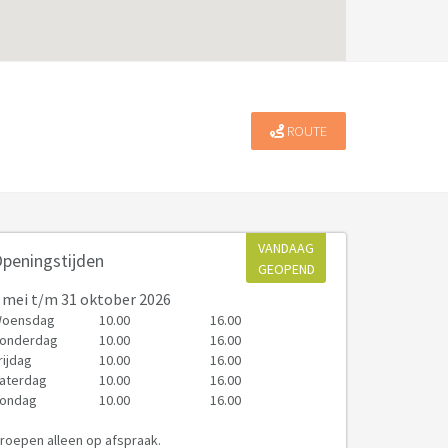
ROUTE
VANDAAG
peningstijden
GEOPEND
 mei
t/m 31 oktober 2026
oensdag
10.00
16.00
onderdag
10.00
16.00
rijdag
10.00
16.00
aterdag
10.00
16.00
ondag
10.00
16.00
roepen alleen op afspraak.