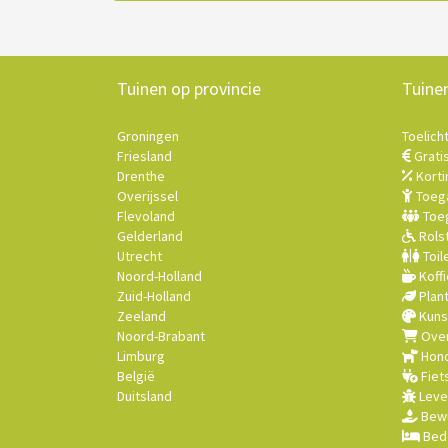
Tuinen op provincie
Tuine
Groningen
Toelich
Friesland
Grati
Drenthe
Korti
Overijssel
Toega
Flevoland
Toeg
Gelderland
Rolst
Utrecht
Toil
Noord-Holland
Koffi
Zuid-Holland
Plan
Zeeland
Kuns
Noord-Brabant
Over
Limburg
Hond
België
Fiet
Duitsland
Leve
Bewu
Bed 