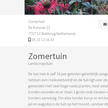
Zomertuin
De Kolonie 22
7707 SC Balkbrug Netherlands
06 15 13 16 43
Zomertuin
Landschapstuin
De tuin heb ik zelf 10 jaar geleden geleidelijk aan
hebben een melkveebedrijf en de tuin ligt voor de b
geworden met veel hoge vaste planten, heel weelde
borders eronder en er staan 3 grote rode beuken voo
borders aanwezig. Om elke border kun je er om heen
juli en augustus is de tuin op het mooist, vandaar