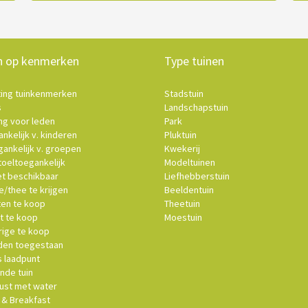
n op kenmerken
Type tuinen
ting tuinkenmerken
Stadstuin
s
Landschapstuin
ng voor leden
Park
nkelijk v. kinderen
Pluktuin
ankelijk v. groepen
Kwekerij
oeltoegankelijk
Modeltuinen
et beschikbaar
Liefhebberstuin
e/thee te krijgen
Beeldentuin
ten te koop
Theetuin
t te koop
Moestuin
ige te koop
en toegestaan
s laadpunt
nde tuin
st met water
& Breakfast