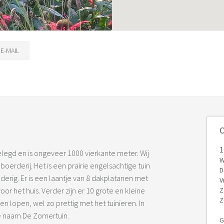
E-MAIL
O
1
gelegd en is ongeveer 1000 vierkante meter. Wij
W
oerderij. Het is een prairie engelsachtige tuin
D
rig. Er is een laantje van 8 dakplatanen met
V
r het huis. Verder zijn er 10 grote en kleine
Z
Z
 lopen, wel zo prettig met het tuinieren. In
 de naam De Zomertuin.
G