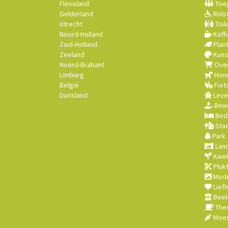
Flevoland
Toeg
Gelderland
Rolst
Utrecht
Toil
Noord-Holland
Koffi
Zuid-Holland
Plan
Zeeland
Kuns
Noord-Brabant
Over
Limburg
Hond
België
Fiet
Duitsland
Leve
Bewu
Bed 
Stad
Park
Land
Kwek
Plukt
Mode
Lief
Beel
Thee
Moes