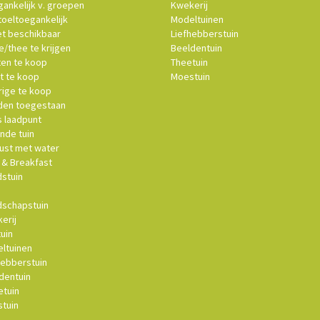
ankelijk v. groepen
Kwekerij
oeltoegankelijk
Modeltuinen
et beschikbaar
Liefhebberstuin
e/thee te krijgen
Beeldentuin
ten te koop
Theetuin
t te koop
Moestuin
ige te koop
en toegestaan
s laadpunt
nde tuin
st met water
& Breakfast
stuin
schapstuin
erij
uin
ltuinen
hebberstuin
dentuin
tuin
tuin