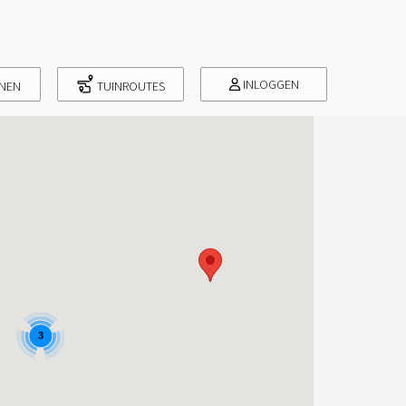
INLOGGEN
INEN
TUINROUTES
3