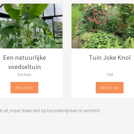
Een natuurlijke
Tuin Joke Knol
voedseltuin
Erichem
Tiel
BEKIJK NU
BEKIJK NU
uit, maar staan niet op bezoekmijntuin.nl vermeld: