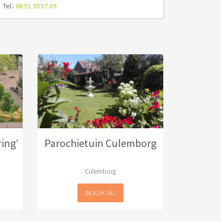
Tel.:
06 51 30 57 69
ring’
Parochietuin Culemborg
Culemborg
BEKIJK NU