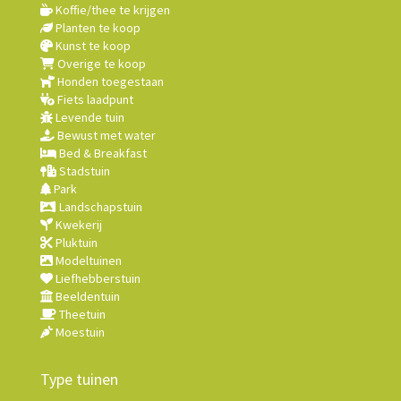
Koffie/thee te krijgen
Planten te koop
Kunst te koop
Overige te koop
Honden toegestaan
Fiets laadpunt
Levende tuin
Bewust met water
Bed & Breakfast
Stadstuin
Park
Landschapstuin
Kwekerij
Pluktuin
Modeltuinen
Liefhebberstuin
Beeldentuin
Theetuin
Moestuin
Type tuinen