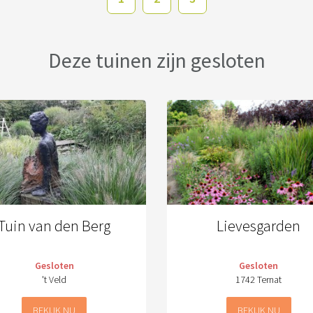
Deze tuinen zijn gesloten
Tuin van den Berg
Lievesgarden
Gesloten
Gesloten
't Veld
1742 Ternat
BEKIJK NU
BEKIJK NU