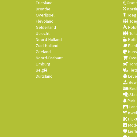
Friesland
Grati
Drenthe
Korti
Overijssel
Toega
Flevoland
Toeg
Gelderland
Rolst
Utrecht
Toil
Noord-Holland
Koffi
Zuid-Holland
Plan
Zeeland
Kuns
Noord-Brabant
Over
Limburg
Hond
België
Fiet
Duitsland
Leve
Bewu
Bed 
Stad
Park
Land
Kwek
Plukt
Mode
Lief