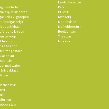
s
Landschapstuin
ng voor leden
Park
nkelijk v. kinderen
Pluktuin
ankelijk v. groepen
Kwekerij
oeltoegankelijk
Modeltuinen
et beschikbaar
Liefhebberstuin
e/thee te krijgen
Beeldentuin
ten te koop
Theetuin
t te koop
Moestuin
ige te koop
en toegestaan
s laadpunt
nde tuin
st met water
& Breakfast
stuin
schapstuin
erij
uin
ltuinen
hebberstuin