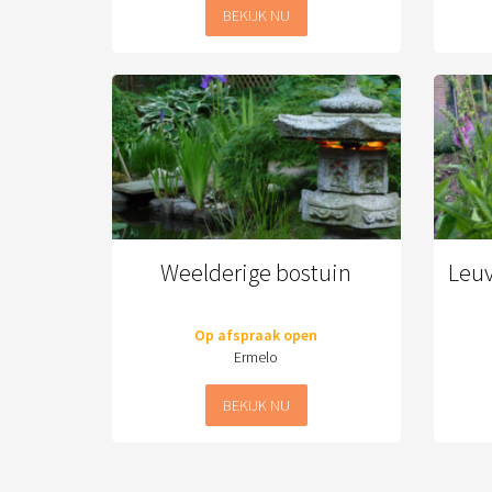
BEKIJK NU
Weelderige bostuin
Leu
Op afspraak open
Ermelo
BEKIJK NU