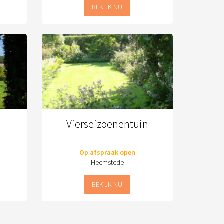
BEKIJK NU
Vierseizoenentuin
Op afspraak open
Heemstede
BEKIJK NU