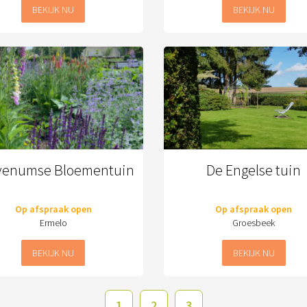
BEKIJK NU
BEKIJK NU
venumse Bloementuin
De Engelse tuin
Op afspraak open
Op afspraak open
Ermelo
Groesbeek
BEKIJK NU
BEKIJK NU
1
2
3