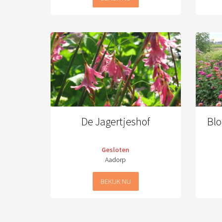
De Jagertjeshof
Blo
Gesloten
Aadorp
BEKIJK NU