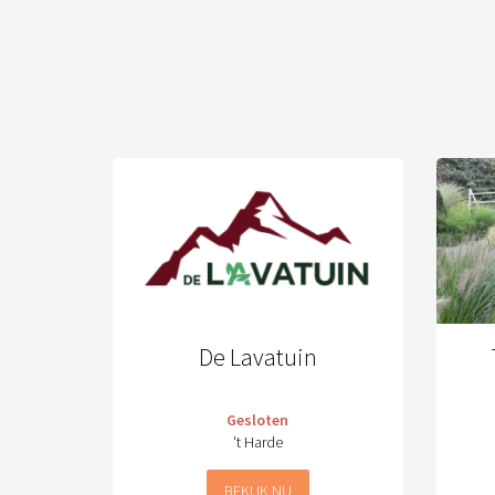
De Lavatuin
Gesloten
't Harde
BEKIJK NU