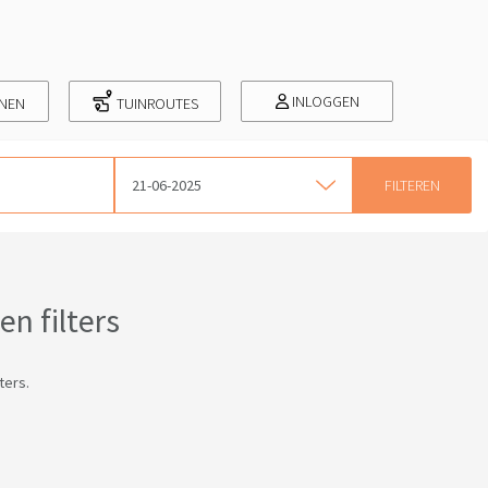
INLOGGEN
INEN
TUINROUTES
21-06-2025
n filters
ters.