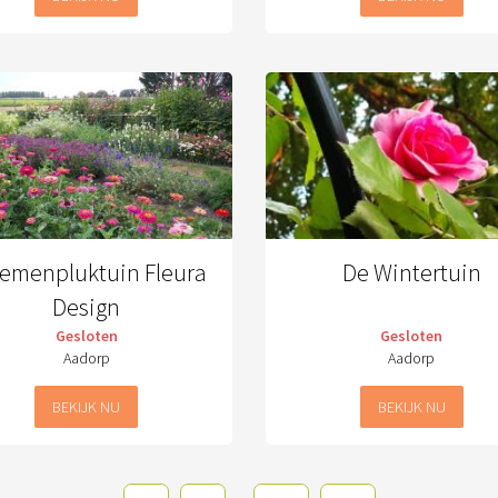
emenpluktuin Fleura
De Wintertuin
Design
Gesloten
Gesloten
Aadorp
Aadorp
BEKIJK NU
BEKIJK NU