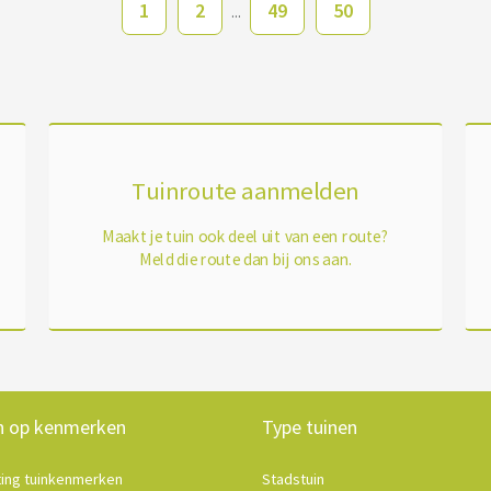
1
2
49
50
...
Tuinroute aanmelden
Maakt je tuin ook deel uit van een route?
Meld die route dan bij ons aan.
n op kenmerken
Type tuinen
ting tuinkenmerken
Stadstuin