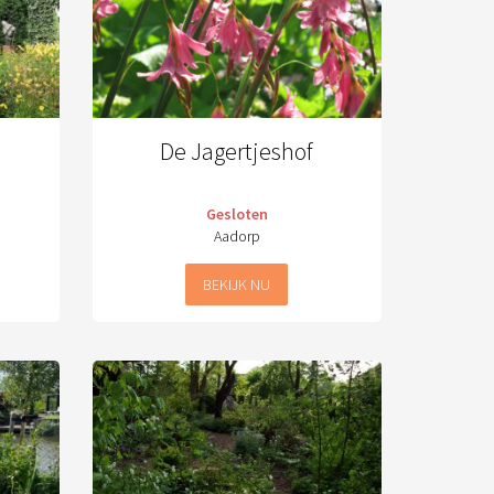
De Jagertjeshof
Gesloten
Aadorp
BEKIJK NU