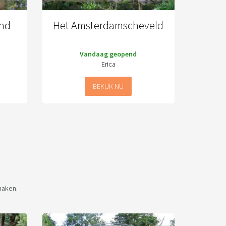
and
Het Amsterdamscheveld
Vandaag geopend
Erica
BEKIJK NU
maken.