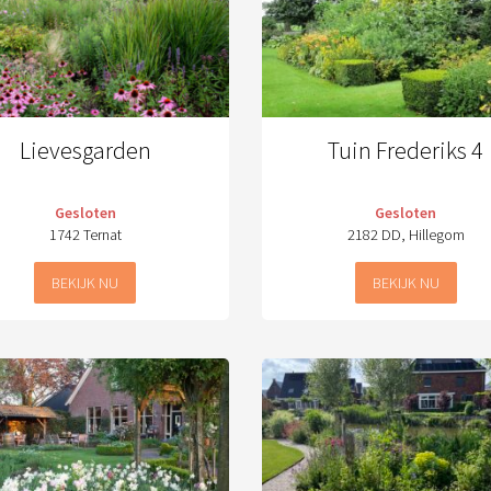
Lievesgarden
Tuin Frederiks 4
Gesloten
Gesloten
1742 Ternat
2182 DD, Hillegom
BEKIJK NU
BEKIJK NU