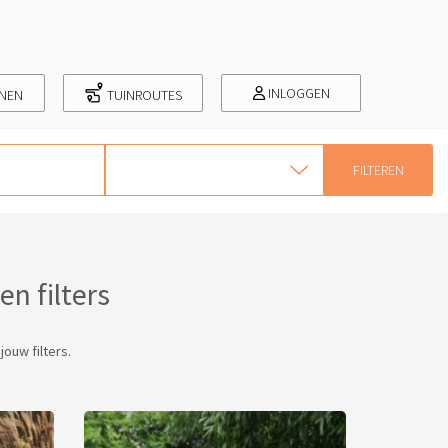
INLOGGEN
INEN
TUINROUTES
n filters
ouw filters.