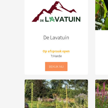
De Lavatuin
Op afspraak open
't Harde
BEKIJK NU