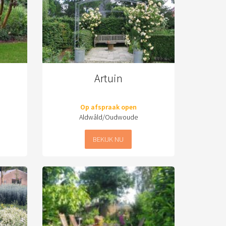
Artuin
Op afspraak open
Aldwâld/Oudwoude
BEKIJK NU