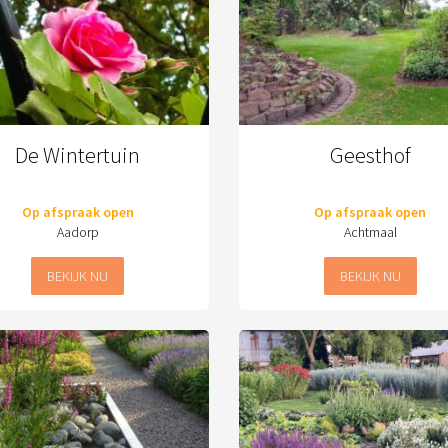
De Wintertuin
Geesthof
Op afspraak open
Op afspraak open
Aadorp
Achtmaal
BEKIJK NU
BEKIJK NU