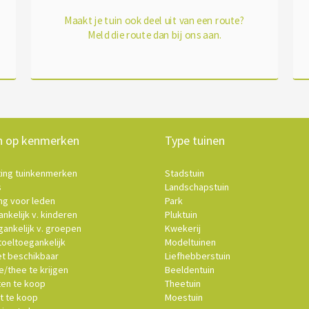
Maakt je tuin ook deel uit van een route?
Meld die route dan bij ons aan.
n op kenmerken
Type tuinen
ting tuinkenmerken
Stadstuin
s
Landschapstuin
ng voor leden
Park
nkelijk v. kinderen
Pluktuin
ankelijk v. groepen
Kwekerij
oeltoegankelijk
Modeltuinen
et beschikbaar
Liefhebberstuin
e/thee te krijgen
Beeldentuin
ten te koop
Theetuin
t te koop
Moestuin