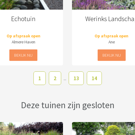
Echotuin
Werinks Landscha
Op afspraak open
Op afspraak open
Almere Haven
Ane
BEKIJK NU
BEKIJK NU
1
2
13
14
...
Deze tuinen zijn gesloten