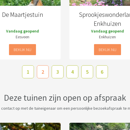
De Maartjestuin
Sprookjeswonderl
Enkhuizen
Vandaag geopend
Vandaag geopend
Eesveen
Enkhuizen
BEKIJK NU
BEKIJK NU
1
2
3
4
5
6
Deze tuinen zijn open op afspraak
contact op met de tuineigenaar om een persoonlijke bezoekafspraak te 