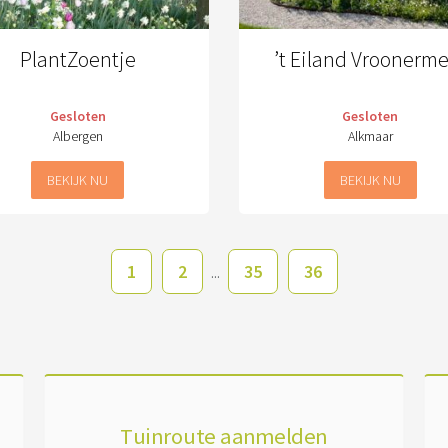
PlantZoentje
’t Eiland Vroonerm
Gesloten
Gesloten
Albergen
Alkmaar
BEKIJK NU
BEKIJK NU
1
2
35
36
...
Tuinroute aanmelden