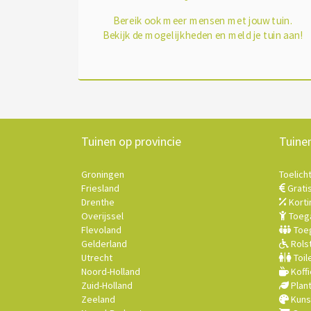
Bereik ook meer mensen met jouw tuin.
Bekijk de mogelijkheden en meld je tuin aan!
Tuinen op provincie
Tuine
Groningen
Toelich
Friesland
Grati
Drenthe
Korti
Overijssel
Toega
Flevoland
Toeg
Gelderland
Rolst
Utrecht
Toil
Noord-Holland
Koffi
Zuid-Holland
Plan
Zeeland
Kuns