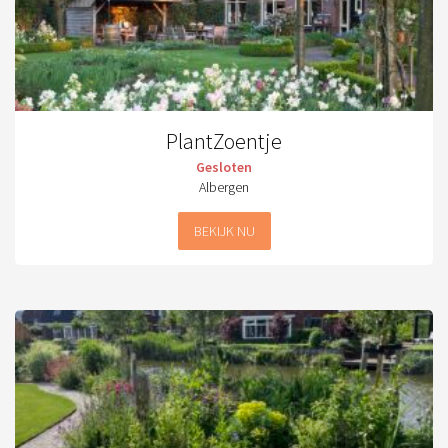
PlantZoentje
Gesloten
Albergen
BEKIJK NU