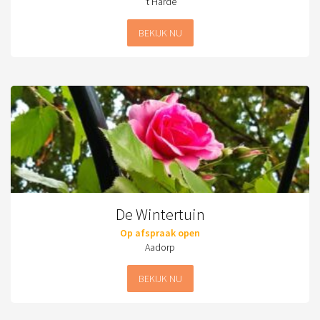
't Harde
BEKIJK NU
De Wintertuin
Op afspraak open
Aadorp
BEKIJK NU