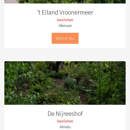
’t Eiland Vroonermeer
Gesloten
Alkmaar
BEKIJK NU
De Nijreeshof
Gesloten
Almelo