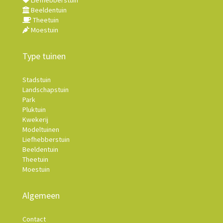
Liefhebberstuin
Beeldentuin
Theetuin
Moestuin
Type tuinen
Stadstuin
Landschapstuin
Park
Pluktuin
Kwekerij
Modeltuinen
Liefhebberstuin
Beeldentuin
Theetuin
Moestuin
Algemeen
Contact