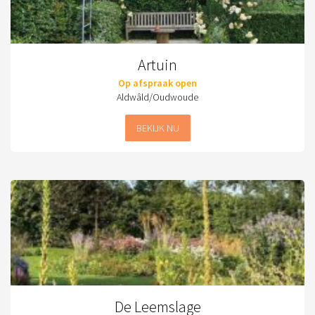
Artuin
Op afspraak open
Aldwâld/Oudwoude
BEKIJK NU
De Leemslage