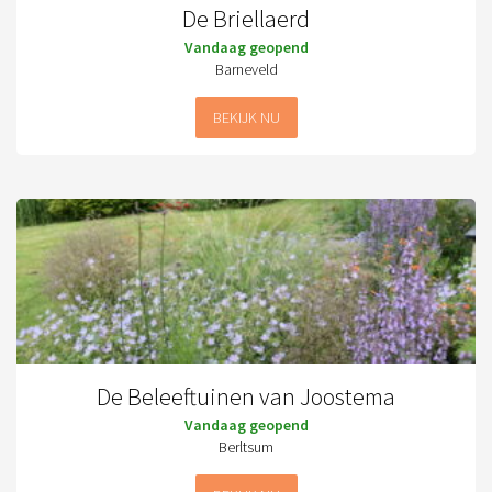
De Briellaerd
Vandaag geopend
Barneveld
BEKIJK NU
De Beleeftuinen van Joostema
Vandaag geopend
Berltsum