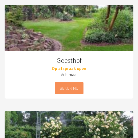
Geesthof
Op afspraak open
Achtmaal
BEKIJK NU