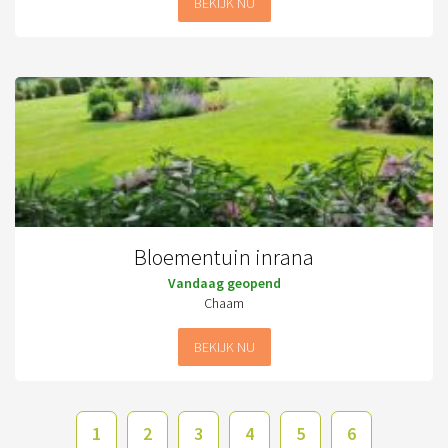
BEKIJK NU
Bloementuin inrana
Vandaag geopend
Chaam
BEKIJK NU
1
2
3
4
5
6