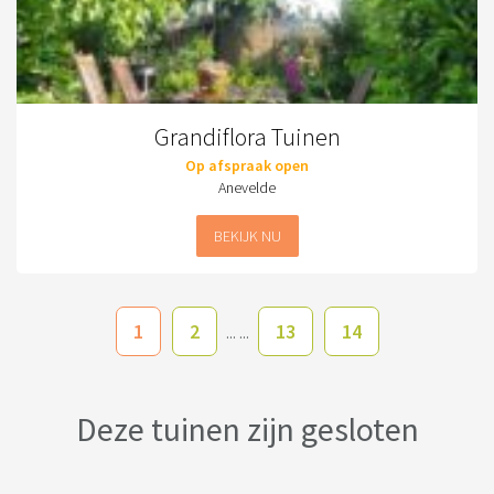
Grandiflora Tuinen
Op afspraak open
Anevelde
BEKIJK NU
1
2
13
14
... ...
Deze tuinen zijn gesloten