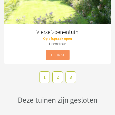
Vierseizoenentuin
Op afspraak open
Heemstede
BEKIJK NU
1
2
3
Deze tuinen zijn gesloten