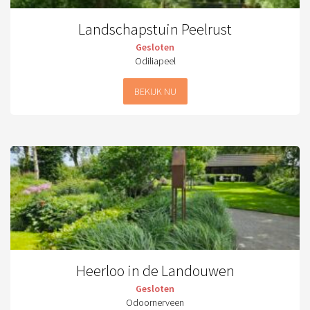
Landschapstuin Peelrust
Gesloten
Odiliapeel
BEKIJK NU
Heerloo in de Landouwen
Gesloten
Odoornerveen