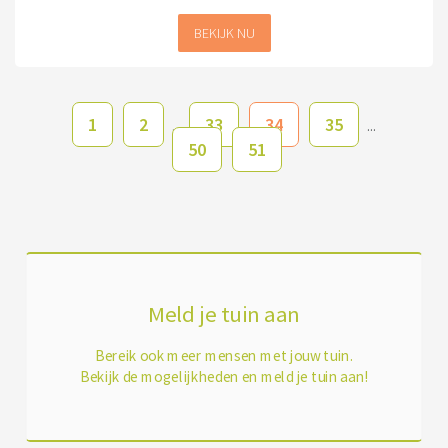
BEKIJK NU
1
2
33
34
35
...
...
50
51
Meld je tuin aan
Bereik ook meer mensen met jouw tuin.
Bekijk de mogelijkheden en meld je tuin aan!