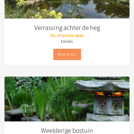
Verrassing achter de heg
Op afspraak open
Ermelo
BEKIJK NU
Weelderige bostuin