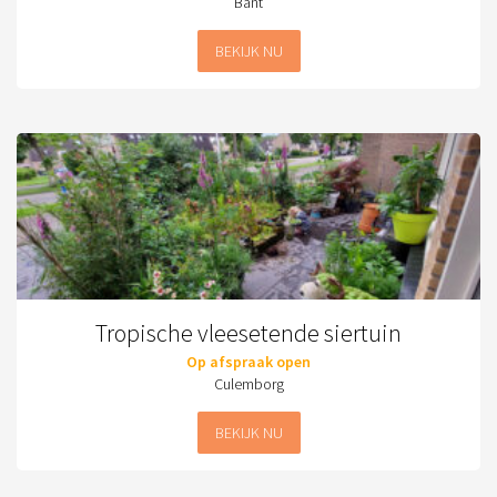
Bant
BEKIJK NU
Tropische vleesetende siertuin
Op afspraak open
Culemborg
BEKIJK NU