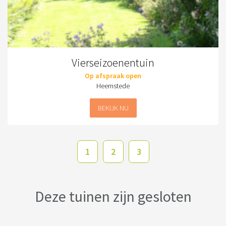
Vierseizoenentuin
Op afspraak open
Heemstede
BEKIJK NU
1
2
3
Deze tuinen zijn gesloten