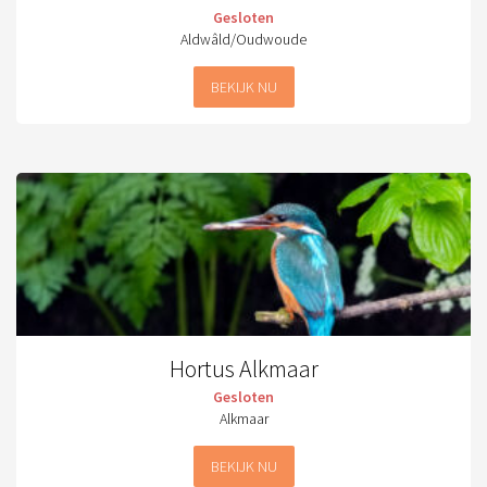
Gesloten
Aldwâld/Oudwoude
BEKIJK NU
Hortus Alkmaar
Gesloten
Alkmaar
BEKIJK NU