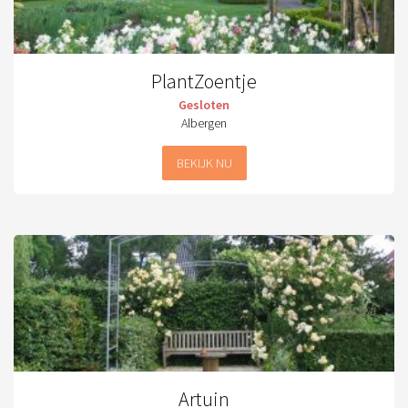
PlantZoentje
Gesloten
Albergen
BEKIJK NU
Artuin