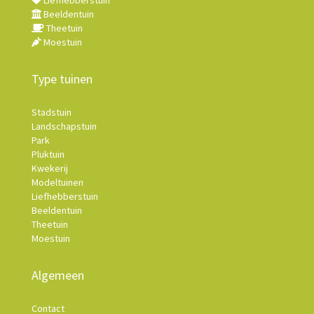
Liefhebberstuin
Beeldentuin
Theetuin
Moestuin
Type tuinen
Stadstuin
Landschapstuin
Park
Pluktuin
Kwekerij
Modeltuinen
Liefhebberstuin
Beeldentuin
Theetuin
Moestuin
Algemeen
Contact