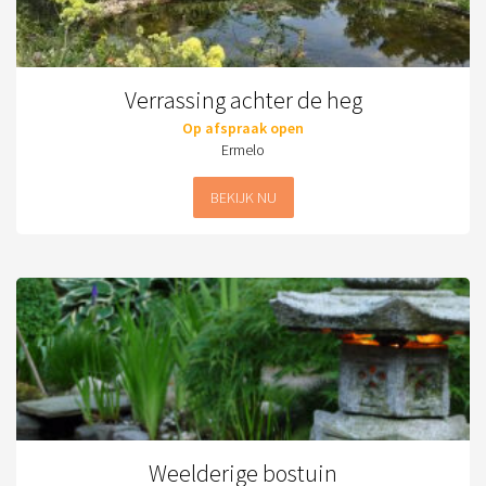
Verrassing achter de heg
Op afspraak open
Ermelo
BEKIJK NU
Weelderige bostuin