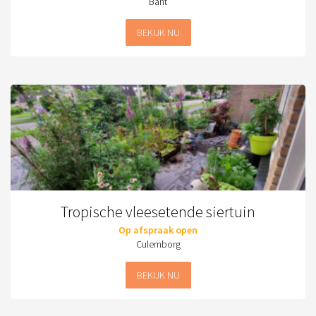
Bant
BEKIJK NU
Tropische vleesetende siertuin
Op afspraak open
Culemborg
BEKIJK NU