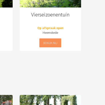
Vierseizoenentuin
Op afspraak open
Heemstede
BEKIJK NU