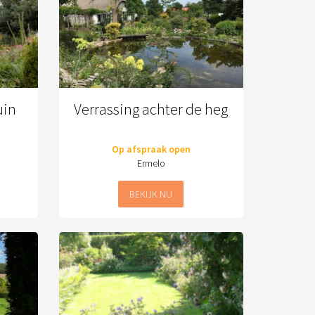
uin
Verrassing achter de heg
Op afspraak open
Ermelo
BEKIJK NU