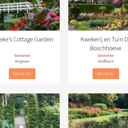
eke’s Cottage Garden
Kwekerij en Tuin 
Boschhoeve
Gesloten
Gesloten
Wognum
Wolfheze
BEKIJK NU
BEKIJK NU