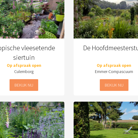
opische vleesetende
De Hoofdmeesterst
siertuin
Op afspraak open
Op afspraak open
Culemborg
Emmer-Compascuum
BEKIJK NU
BEKIJK NU