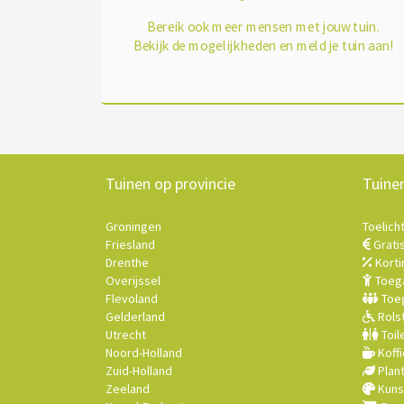
Bereik ook meer mensen met jouw tuin.
Bekijk de mogelijkheden en meld je tuin aan!
Tuinen op provincie
Tuine
Groningen
Toelich
Friesland
Grati
Drenthe
Korti
Overijssel
Toega
Flevoland
Toeg
Gelderland
Rolst
Utrecht
Toil
Noord-Holland
Koffi
Zuid-Holland
Plan
Zeeland
Kuns