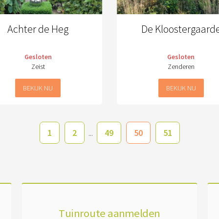
Achter de Heg
De Kloostergaard
Gesloten
Gesloten
Zeist
Zenderen
BEKIJK NU
BEKIJK NU
1
2
49
50
51
...
Tuinroute aanmelden