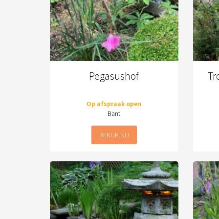
Pegasushof
Tr
Op afspraak open
Bant
BEKIJK NU