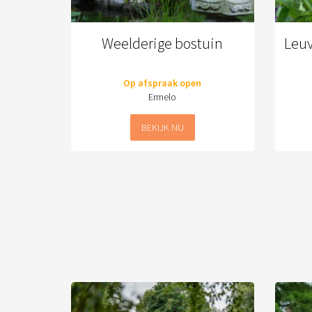
Weelderige bostuin
Leu
Op afspraak open
Ermelo
BEKIJK NU