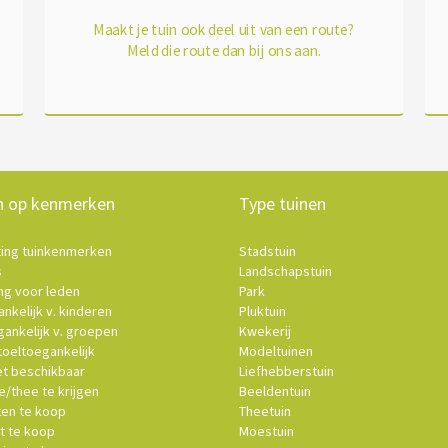
Maakt je tuin ook deel uit van een route?
Meld die route dan bij ons aan.
n op kenmerken
Type tuinen
ting tuinkenmerken
Stadstuin
s
Landschapstuin
ng voor leden
Park
nkelijk v. kinderen
Pluktuin
ankelijk v. groepen
Kwekerij
oeltoegankelijk
Modeltuinen
et beschikbaar
Liefhebberstuin
e/thee te krijgen
Beeldentuin
ten te koop
Theetuin
t te koop
Moestuin