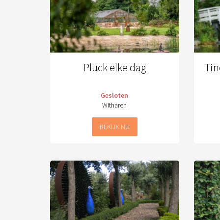
Pluck elke dag
Tin
Gesloten
Witharen
BEKIJK NU