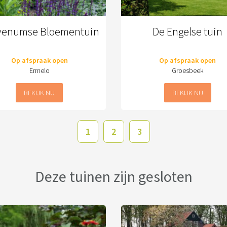
venumse Bloementuin
De Engelse tuin
Op afspraak open
Op afspraak open
Ermelo
Groesbeek
BEKIJK NU
BEKIJK NU
1
2
3
Deze tuinen zijn gesloten