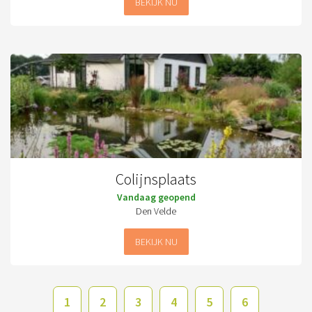
BEKIJK NU
Colijnsplaats
Vandaag geopend
Den Velde
BEKIJK NU
1
2
3
4
5
6