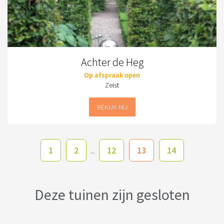
Achter de Heg
Op afspraak open
Zeist
BEKIJK NU
1
2
12
13
14
...
Deze tuinen zijn gesloten