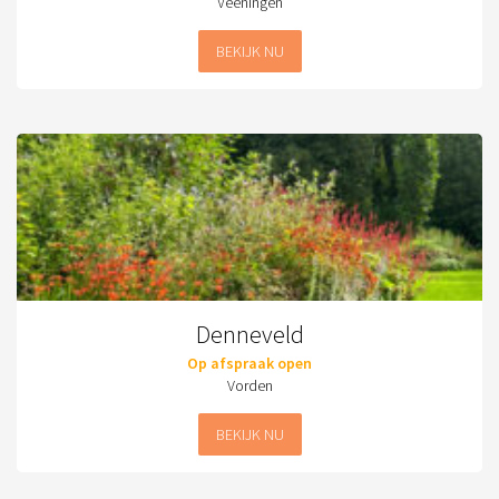
Veeningen
BEKIJK NU
Denneveld
Op afspraak open
Vorden
BEKIJK NU