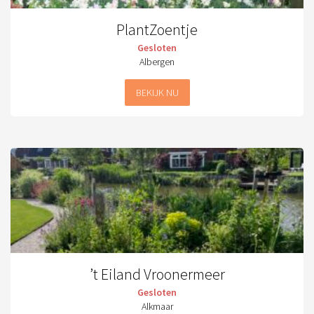
PlantZoentje
Gesloten
Albergen
BEKIJK NU
’t Eiland Vroonermeer
Gesloten
Alkmaar