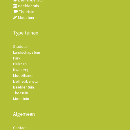
Liefhebberstuin
Beeldentuin
Theetuin
Moestuin
Type tuinen
Stadstuin
Landschapstuin
Park
Pluktuin
Kwekerij
Modeltuinen
Liefhebberstuin
Beeldentuin
Theetuin
Moestuin
Algemeen
Contact